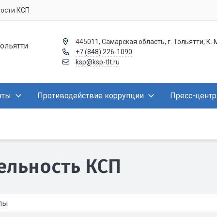
вости КСП
445011, Самарская область, г. Тольятти, К. 
Тольятти
+7 (848) 226-1090
ksp@ksp-tlt.ru
нты
Противодействие коррупции
Пресс-центр
ельность КСП