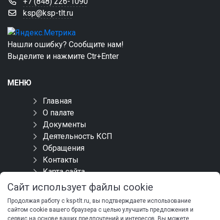
+7 (848) 226-1090
ksp@ksp-tlt.ru
Нашли ошибку? Сообщите нам!
Выделите и нажмите Ctr+Enter
МЕНЮ
Главная
О палате
Документы
Деятельность КСП
Обращения
Контакты
Карта сайта
Сайт использует файлы cookie
СОЦИАЛЬНЫЕ СЕТИ
Продолжая работу с ksp-tlt.ru, вы подтверждаете использование
сайтом cookie вашего браузера с целью улучшить предложения и
сервис на основе ваших предпочтений и интересов. Вы можете