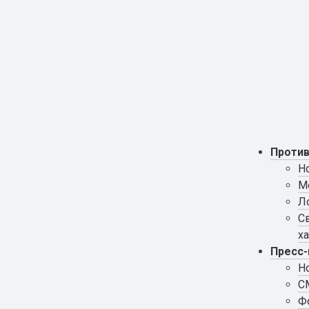
Против
Н
М
Л
С
х
Пресс-
Н
С
Ф