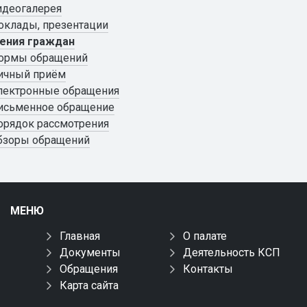
идеогалерея
оклады, презентации
ения граждан
ормы обращений
ичный приём
лектронные обращения
исьменное обращение
орядок рассмотрения
бзоры обращений
МЕНЮ
Главная
О палате
Документы
Деятельность КСП
Обращения
Контакты
Карта сайта