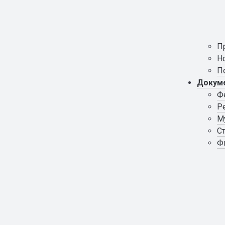
П
Н
П
Докум
Ф
Р
М
С
Ф