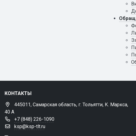
В
Д
Обращ
Ф
Л
Э
П
П
О
КОНТАКТЫ
445011, Самарская область, г. Тольятти, К. Маркса,
40 А
+7 (848) 226-1090
ksp@ksp-tlt.ru