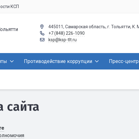
вости КСП
445011, Самарская область, г. Тольятти, К. 
Тольятти
+7 (848) 226-1090
ksp@ksp-tlt.ru
нты
Противодействие коррупции
Пресс-центр
а сайта
те
олномочия