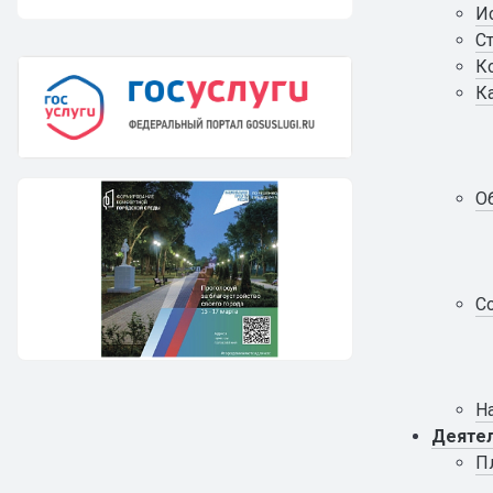
И
С
К
К
О
С
Н
Деяте
П