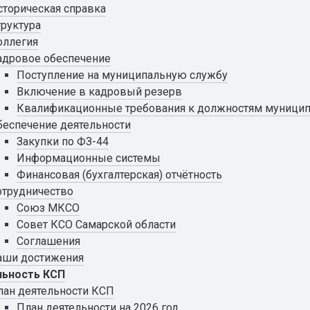
сторическая справка
труктура
оллегия
адровое обеспечение
Поступление на муниципальную службу
Включение в кадровый резерв
Квалификационные требования к должностям муници
беспечение деятельности
Закупки по ФЗ-44
Информационные системы
Финансовая (бухгалтерская) отчётность
отрудничество
Союз МКСО
Совет КСО Самарской области
Соглашения
аши достижения
льность КСП
лан деятельности КСП
План деятельности на 2026 год