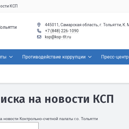
вости КСП
445011, Самарская область, г. Тольятти, К. 
Тольятти
+7 (848) 226-1090
ksp@ksp-tlt.ru
нты
Противодействие коррупции
Пресс-центр
иска на новости КСП
а новости Контрольно-счетной палаты г.о. Тольятти