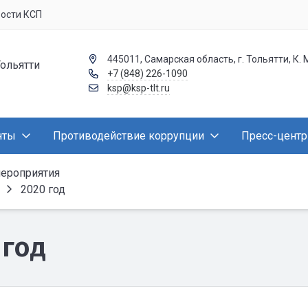
вости КСП
445011, Самарская область, г. Тольятти, К. 
Тольятти
+7 (848) 226-1090
ksp@ksp-tlt.ru
нты
Противодействие коррупции
Пресс-центр
мероприятия
2020 год
 год