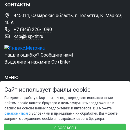
КОНТАКТЫ
445011, Самарская область, г. Тольятти, К. Маркса,
40 А
+7 (848) 226-1090
ksp@ksp-tlt.ru
Нашли ошибку? Сообщите нам!
Выделите и нажмите Ctr+Enter
МЕНЮ
Главная
Сайт использует файлы cookie
О палате
Продолжая работу с ksp-tlt.ru, вы подтверждаете использование
Документы
сайтом cookie вашего браузера с целью улучшить предложения и
сервис на основе ваших предпочтений и интересов. Вы можете
Деятельность КСП
ознакомиться
с условиями и принципами их обработки. Вы можете
Обращения
запретить сохранение cookie в настройках своего браузера.
Контакты
Я СОГЛАСЕН