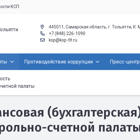
вости КСП
445011, Самарская область, г. Тольятти, К. 
Тольятти
+7 (848) 226-1090
ksp@ksp-tlt.ru
нты
Противодействие коррупции
Пресс-центр
ность
счетной палаты
нсовая (бухгалтерская)
рольно-счетной палат