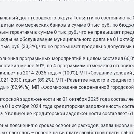
ый долг городского округа Тольятти по состоянию на 01 о
едитам коммерческих банков в сумме 0 тыс. руб., по бюдже
ым гарантиям в сумме 0 тыс. руб., что не превышает пр
сходы на обслуживание муниципального долга на 01 октября
 тыс. руб. (33,3%), что не превышает предельно допустимы
олнения программных мероприятий в целом составил 66,0% 
составил менее 50%, по 4 программам отмечается относит
жилье» на 2014-2025 годы» (100%), МП «Создание условий 
2021-2030 годы» (89,2%), МП «Развитие малого и среднего
оды» (82,9%%), МП «Формирование современной городской 
орской задолженности на 01 октября 2025 года составляет
 на 01 октября 2024 года кредиторская задолженность сост
а. Увеличение кредиторской задолженности составляет 61 
ны пояснения: о сроках освоения расходов, запланирова
ых расходов – резерв на выплату заработной платы работ