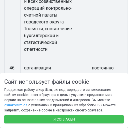
и всех хозяйственных
операций контрольно-
счетной палаты
городского округа
Тольятти, составление
бухгалтерской и
статистической
отчетности
46.
организация
постоянно
мероприятий по
в течение года
Сайт использует файлы cookie
профессиональному
развитию лиц,
Продолжая работу с ksp-tlt.ru, вы подтверждаете использование
замещающих
сайтом cookie вашего браузера с целью улучшить предложения и
сервис на основе ваших предпочтений и интересов. Вы можете
муниципальные
ознакомиться
с условиями и принципами их обработки. Вы можете
должности и
запретить сохранение cookie в настройках своего браузера.
должности
Я СОГЛАСЕН
муниципальной