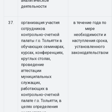
аналитической
деятельности
37.
организация участия
в течение года по
сотрудников
мере
контрольно-счетной
необходимости и
палаты г.о. Тольятти в
наступления срока,
обучающих семинарах,
установленного
курсах, конференциях,
законодательством
круглых столах,
проведение
аттестации
муниципальных
служащих,
работающих в
контрольно-счетной
палате г.о. Тольятти, в
целях определения