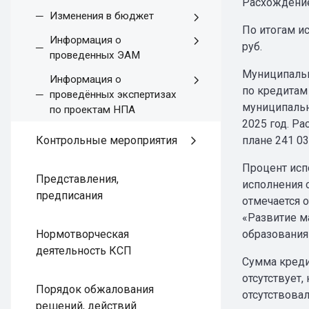
Расхождение
Изменения в бюджет
По итогам и
Информация о
руб.
проведенных ЭАМ
Муниципальны
Информация о
по кредитам 
проведённых экспертизах
муниципальн
по проектам НПА
2025 год. Ра
плане 241 03
Контрольные мероприятия
Процент исп
Представления,
исполнения 
предписания
отмечается 
«Развитие м
образования 
Нормотворческая
деятельность КСП
Сумма креди
отсутствует,
Порядок обжалования
отсутствовал
решений, действий