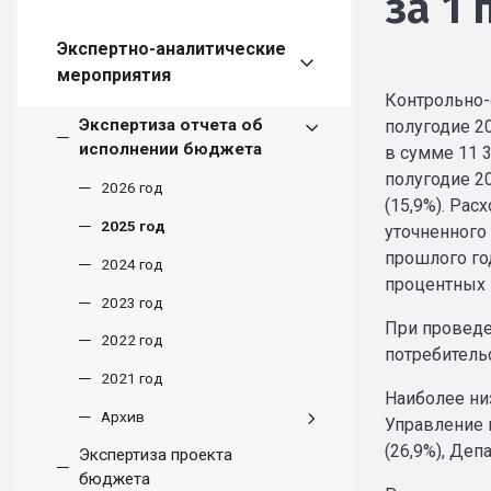
за 1 
Экспертно-аналитические
мероприятия
Контрольно-
Экспертиза отчета об
полугодие 2
исполнении бюджета
в сумме 11 3
полугодие 2
2026 год
(15,9%). Рас
2025 год
уточненного
прошлого год
2024 год
процентных 
2023 год
При проведе
2022 год
потребительс
2021 год
Наиболее ни
Архив
Управление 
(26,9%), Деп
Экспертиза проекта
бюджета