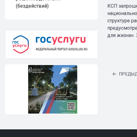
КСП запроше
(бездействий)
национально
структуре р
предусмотре
для жизни».
ПРЕДЫ