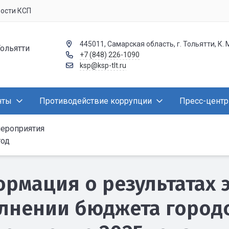
вости КСП
445011, Самарская область, г. Тольятти, К. 
Тольятти
+7 (848) 226-1090
ksp@ksp-tlt.ru
нты
Противодействие коррупции
Пресс-центр
мероприятия
год
рмация о результатах 
лнении бюджета городс