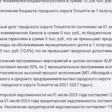
 показателей бюджетной росписи в сумме 75 206 тыс. руб
сполнения бюджета городского округа Тольятти за 1 полуго
й долг городского округа Тольятти по состоянию на 01 июля
коммерческих банков в сумме 0 тыс. руб., по бюджетным к
ым гарантиям в сумме 0 тыс. руб., что не превышает пр
сходы на обслуживание муниципального долга в 1 полугоди
5 тыс. руб. (12,6%), что не превышает предельно допустим
олнения программных мероприятий в целом составил 42,8% 
составил менее 30%, по 2 муниципальным программам испо
относительно высокий процент исполнения (МП «Молодой с
алого и среднего предпринимательства городского округа 
городского округа Тольятти на 2021-2027 годы»).
торской задолженности на 01 июля 2025 года составляет 21
 на 01 июля 2024 года кредиторская задолженность составл
а. Увеличение кредиторской задолженности составляет 7 6