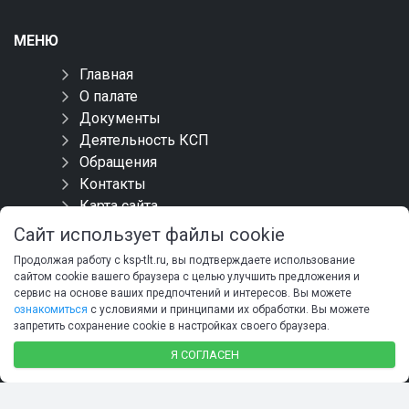
МЕНЮ
Главная
О палате
Документы
Деятельность КСП
Обращения
Контакты
Карта сайта
Сайт использует файлы cookie
СОЦИАЛЬНЫЕ СЕТИ
Продолжая работу с ksp-tlt.ru, вы подтверждаете использование
сайтом cookie вашего браузера с целью улучшить предложения и
сервис на основе ваших предпочтений и интересов. Вы можете
ознакомиться
с условиями и принципами их обработки. Вы можете
запретить сохранение cookie в настройках своего браузера.
Я СОГЛАСЕН
© 2013-2026 Контрольно-счетная палата г.о. Тольятти,
официальный сайт