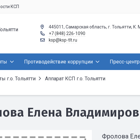
вости КСП
445011, Самарская область, г. Тольятти, К. 
Тольятти
+7 (848) 226-1090
ksp@ksp-tlt.ru
нты
Противодействие коррупции
Пресс-центр
ы г.о. Тольятти
Аппарат КСП г.о. Тольятти
ова Елена Владимиров
Фролова Ел