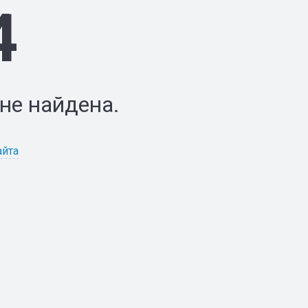
4
не найдена.
айта