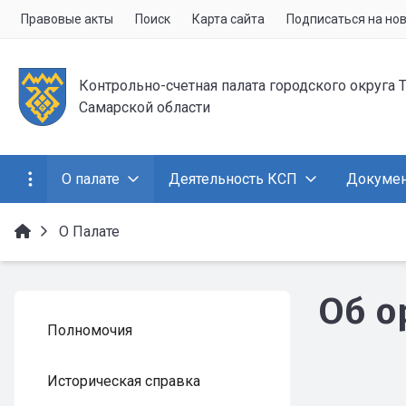
Правовые акты
Поиск
Карта сайта
Подписаться на но
Контрольно-счетная палата городского округа 
Самарской области
О палате
Деятельность КСП
Докуме
О Палате
Об о
Полномочия
Историческая справка