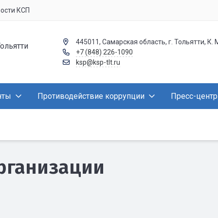
вости КСП
445011, Самарская область, г. Тольятти, К. 
Тольятти
+7 (848) 226-1090
ksp@ksp-tlt.ru
нты
Противодействие коррупции
Пресс-центр
рганизации