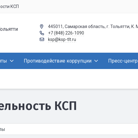
вости КСП
445011, Самарская область, г. Тольятти, К. 
Тольятти
+7 (848) 226-1090
ksp@ksp-tlt.ru
нты
Противодействие коррупции
Пресс-центр
ельность КСП