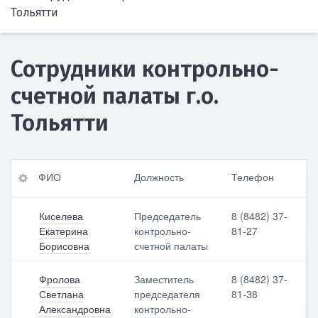
Тольятти
Сотрудники контрольно-
счетной палаты г.о.
Тольятти
ФИ
Ка
E-
ФИО
Должность
Телефон
О
би
ma
нет
il
Киселева
Председатель
8 (8482) 37-
До
Екатерина
контрольно-
81-27
лж
Те
Борисовна
счетной палаты
но
ле
сть
фо
н
Фролова
Заместитель
8 (8482) 37-
Светлана
председателя
81-38
Александровна
контрольно-